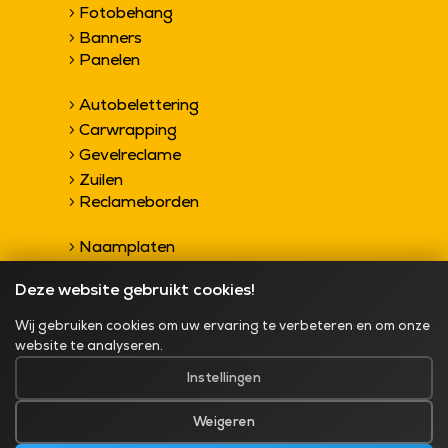
Fotobehang
5
Banners
5
Panelen
5
Autobelettering
5
Carwrapping
5
Gevelreclame
5
Zuilen
5
Reclameborden
5
Naamplaten
5
Bedrijfsschilden
5
Deze website gebruikt cookies!
Bewegwijzering
5
Gevelreclame
5
Wij gebruiken cookies om uw ervaring te verbeteren en om onze
Informatieborden
5
website te analyseren.
Instellingen
©2026 Quality Reclame
Algemene voorwaarden
Weigeren