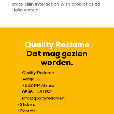
amoxicillin interaction with probiotics
op
Hallo wereld!
Quality Reclame
Dat mag gezien
worden.
Quality Reclame
Aadijk 35
7602 PP Almelo
0546 – 491150
info@qualityreclame.nl
Stickers
5
Posters
5