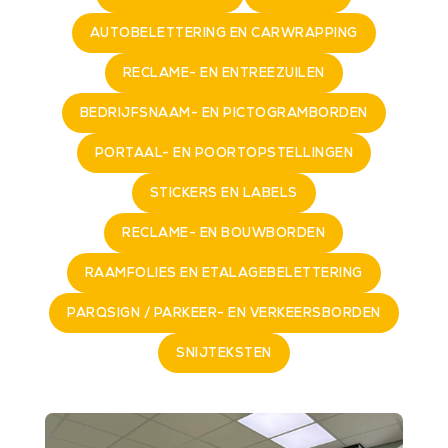
AUTOBELETTERING EN CARWRAPPING
RECLAME- EN ENTREEZUILEN
BEDRIJFSNAAM- EN PICTOGRAMBORDEN
PORTAAL- EN POORTOPSTELLINGEN
STICKERS EN LABELS
RECLAME- EN BOUWBORDEN
RAAMFOLIES EN ETALAGEBELETTERING
PARQSIGN / PARKEER- EN VERKEERSBORDEN
SNIJTEKSTEN